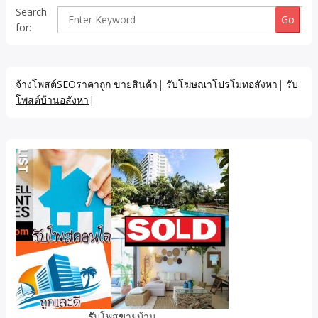
Search
for:
จ้างโพสต์SEOราคาถูก ขายสินค้า
|
รับโฆษณาโปรโมทอสังหา
|
รับ
โพสต์บ้านอสังหา
|
รั
บโพส
ข
ายบ้าน