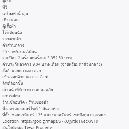
ตู้เย็น
ทีวี
เครื่องทำน้ำอุ่น
เตียงนอน
ตู้เสื้อผ้า
โต๊ะติดผนัง
ราวตากผ้า
ค่าส่วนกลาง
25 บาท/ตร.ม./เดือน
จ่ายปีละ 2 ครั้ง ตกครั้งละ 3,352.50 บาท
ค่าประกันอาคาร 9.04 บาท/เดือน (จ่ายพร้อมค่าส่วนกลาง)
สิ่งอำนวยความสะดวก
เข้า-ออกด้วย Access Card
ลิฟต์ล็อกชั้น
เจ้าหน้าที่รักษาความปลอดภัย
สวนหย่อม
ร้านซักอบรีด / ร้านของชำ
ที่จอดรถมอเตอร์ไซค์ 1 คันต่อห้อง
ที่ตั้ง: ซอยนวมินทร์ 135 แขวงนวลจันทร์ เขตบึงกุ่ม กรุงเทพฯ
Location: https://goo.gl/maps/S7KQjyrdqT6ecXWF9
สนใจติดต่อ: Tewa Property