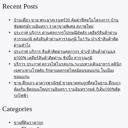
Recent Posts
บ้านเดี่ยว ขาย พระยาสุเรนทร์30 คุ้มค่าที่สุดในโครงการ บ้าน
ชัยพฤกษ์รามอินทรา ราคาขายพิเศษ สภาพใหม่
ประกาศ บริการ ด่านศุลกากรไปรษณีย์หลัก เคลียร์สินค้าด่าน
สุวรรณภูมิ คลังสินค้าด่านสุวรรณภูมิ ใน1วัน นำเข้าสินค้าติด
ด่านทำไง
ประกาศ บริการ สินค้าติดด่านศุลกากร นำเข้าสินค้าผ่านฉลุ
ย100% เคลียร์สินค้าติดด่าน ชิปปิ้ง สุวรรณภูมิ
บริการ ประกาศ ตรวจไฟโบรสแกน ระบบทางเดินอาหาร คลินิก
เฉพาะทางโรคตับ รักษาแผลกรดไหลย้อนขอนแก่น ในเมือง
ขอนแก่น
ขาย ตึกแถว-อาคารพาณิชย์ ขายขาดทุนถูกที่สุดในย่าน ตึกแถว
ห้องริม ติดถนนใหญ่รามอินทรา รามอินทรากม6 กู้เต็ม100%ติด
รถไฟฟ้า
Categories
ขายที่ดินราคาถูก