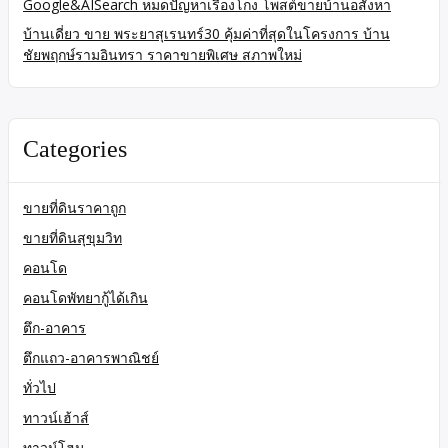
Google&AISearch หมดปัญหาเรื่องโกง โพสต์ขายบ้านอสังหา
บ้านเดี่ยว ขาย พระยาสุเรนทร์30 คุ้มค่าที่สุดในโครงการ บ้าน
ชัยพฤกษ์รามอินทรา ราคาขายพิเศษ สภาพใหม่
Categories
ขายที่ดินราคาถูก
ขายที่ดินสุขุมวิท
คอนโด
คอนโดพัทยากู้ได้เกิน
ตึก-อาคาร
ตึกแถว-อาคารพาณิชย์
ทั่วไป
ทาวน์เฮ้าส์
ทาวน์โฮม