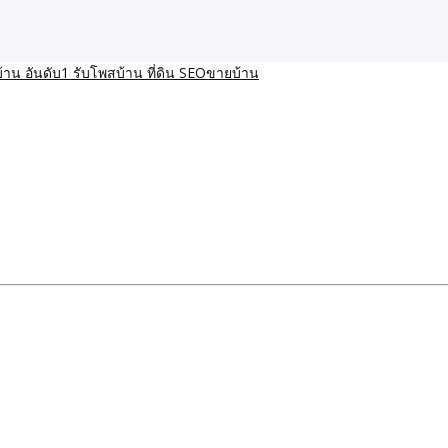
 โพสบ้าน ขายที่ดิน SEO อสังหา ราคาถูก รับลงขายบ้าน
บ้าน รับลงประกาศขายบ้าน ร
บ้าน