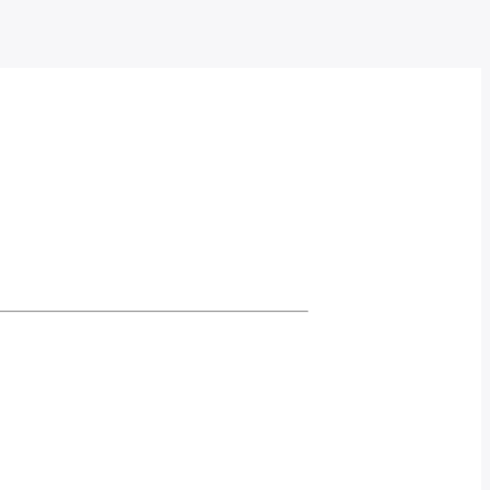
ับลงเว็บขายบ้าน อันดับ1