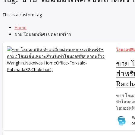
This is a custom tag
Home
ขาย โฮมออฟฟิศ เขตลาดพร้าว
โฮมออฟฟิ
ขาย โ
สำหรั
Ratch
ขาย โฮมอ
ทำโฮมออฟ
โฮมออฟฟิ
ออฟฟิศ ล
W
Wanghin,
S
For-sale-
เลียบด่วน