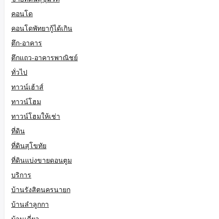
คอนโด
คอนโดพัทยากู้ได้เกิน
ตึก-อาคาร
ตึกแถว-อาคารพาณิชย์
ทั่วไป
ทาวน์เฮ้าส์
ทาวน์โฮม
ทาวน์โฮมให้เช่า
ที่ดิน
ที่ดินสุโขทัย
ที่ดินแบ่งขายดอนตูม
บริการ
บ้านรังสิตนครนายก
บ้านลำลูกกา
บ้านเดี่ยว