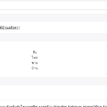
นทร์ จอดรถได้4คัน HomeOffice For sale […]
ต์บ้านอสังหา
|
รั
บ
โพส
ข
าย
บ้าน