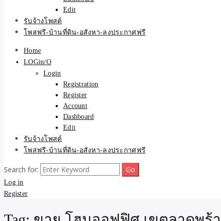
Edit
รับจ้างโพสต์
โพสฟรี-บ้านที่ดิน-อสังหา-ลงประกาศฟรี
Home
LOGin/O
Login
Registration
Register
Account
Dashboard
Edit
รับจ้างโพสต์
โพสฟรี-บ้านที่ดิน-อสังหา-ลงประกาศฟรี
Search for:
Log in
Register
Tag:
ขาย โฮมออฟฟิศ เขตลาดพร้