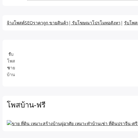
จ้างโพสต์SEOราคาถูก ขายสินค้า
|
รับโฆษณาโปรโมทอสังหา
|
รับโพส
รั
บ
โพส
ข
าย
บ้าน
โพสบ้าน-ฟรี