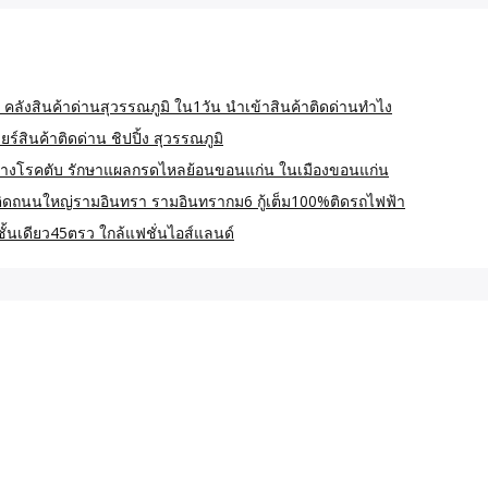
 คลังสินค้าด่านสุวรรณภูมิ ใน1วัน นำเข้าสินค้าติดด่านทำไง
์สินค้าติดด่าน ชิปปิ้ง สุวรรณภูมิ
างโรคตับ รักษาแผลกรดไหลย้อนขอนแก่น ในเมืองขอนแก่น
 ติดถนนใหญ่รามอินทรา รามอินทรากม6 กู้เต็ม100%ติดรถไฟฟ้า
ั้นเดียว45ตรว ใกล้แฟชั่นไอส์แลนด์