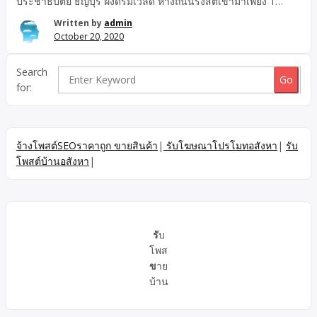
ประชาธิปัตย์ ธัญบุรี ฝั่งดรีมเวิล์ด ห่างถนนรังสิตเข้ามาเพียง 1
กม.เนื้อที่ 50 ตารางวา พื้นที่ใช้สอย 160 ตารางเมตร 3 ห้องนอน 3
Written by
admin
ห้องน้ำ 1 ครัว ตกแต่งบิ้วอินเคาน์เตอร์ครัว ซิ้งค์น้ำ พร้อมใช้งาน
October 20, 2020
ขายถูกมากกู้ได้เต็ม เพียง 2,500,000 บาท
Search
for:
จ้างโพสต์SEOราคาถูก ขายสินค้า
|
รับโฆษณาโปรโมทอสังหา
|
รับ
โพสต์บ้านอสังหา
|
รั
บ
โพส
ข
าย
บ้าน