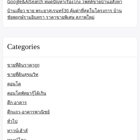
Google&AISearch หมดปัญหาเรื่องโกง โพสต์ขายบ้านอสังหา
บ้านเดี่ยว ขาย พระยาสุเรนทร์30 คุ้มค่าที่สุดในโครงการ บ้าน
ชัยพฤกษ์รามอินทรา ราคาขายพิเศษ สภาพใหม่
Categories
ขายที่ดินราคาถูก
ขายที่ดินสุขุมวิท
คอนโด
คอนโดพัทยากู้ได้เกิน
ตึก-อาคาร
ตึกแถว-อาคารพาณิชย์
ทั่วไป
ทาวน์เฮ้าส์
ทาวน์โฮม