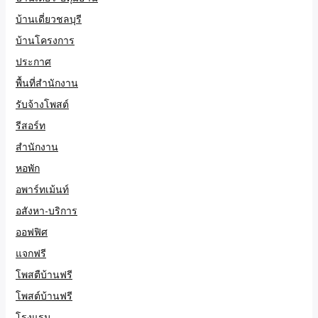
บ้านเดี่ยวชลบุรี
บ้านโครงการ
ประกาศ
พื้นที่สำนักงาน
รับจ้างโพสต์
รีสอร์ท
สำนักงาน
หอพัก
อพาร์ทเม้นท์
อสังหา-บริการ
ออฟฟิศ
แจกฟรี
โพสตืบ้านฟรี
โพสต์บ้านฟรี
โรงแรม