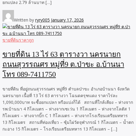
ยกแปลง 2.79 ล้านบาท […]
Written by
ryry005
January 17, 2026
ขายที่ดินราคาถูก
ขายที่ดิน 13 ไร่ 63 ตารางวา นครนายก
ถนนสุวรรณศร หมู่ที่9 ต.ป่าขะ อ.บ้านนา
โทร 089-7411750
ขายที่ดิน ที่อยู่ถนนสุวรรณศร หมู่ที่9 ตำบลป่าขะ อำเภอบ้านนา จังหวัด
นครนายก เนื้อที่ 13 ไร่ 63 ตารางวา โฉนดครุฑแดง ราคาไร่ละ
1,090,000บาท จะซื้อยกแปลก หรือแบ่งก็ได้ สถานที่ใกล้เคียง – ห่างจาก
รพ.บ้านนา 4 กิโลเมตร – ห่างจากเซเว่น 1 กิโลเมตร – ห่างจากโลตัส 1
กิโลเมตร – ห่างจากบิ๊ก C 1 กิโลเมตร – ห่างจากโรงเรียนเตรียมทหาร
13 กิโลเมตร สถานที่ท่องเที่ยว – ซุ้มไผ่วัดจุฬาภรณ์ 1 กิโลเมตร – น้ำตก
กะอาง 15 กิโลเมตร – โรงเรียนเตรียมทหาร 13 กิโลเมตร – […]