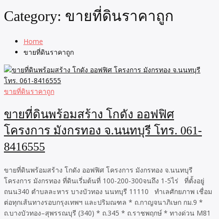
Category:
ขายที่ดินราคาถูก
Home
ขายที่ดินราคาถูก
ขายที่ดินราคาถูก
ขายที่ดินพร้อมสร้าง โกดัง ออฟฟิศ
โครงการ มังกรทอง จ.นนทบุรี โทร. 061-
8416555
ขายที่ดินพร้อมสร้าง โกดัง ออฟฟิศ โครงการ มังกรทอง จ.นนทบุรี
โครงการ มังกรทอง ที่ดินเรี่มต้นที่ 100-200-300จนถึง 1-5ไร่ ที่ตั้งอยู่
ถนน340 ตำบลละหาร บางบัวทอง นนทบุรี 11110 ทำเลศักยภาพ เชื่อม
ต่อทุกเส้นทางรอบกรุงเทพฯ และปริมณฑล * ถ.กาญจนาภิเษก กม.9 *
ถ.บางบัวทอง–สุพรรณบุรี (340) * ถ.345 * ถ.ราชพฤกษ์ * ทางด่วน M81