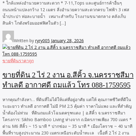
* ใกล้แหล่งอำนวยความสะดวก * 7-11,Tops และศูนย์การค้าอื่นๆ
ถนนหน้าแปลงกว้าง 12 เมตร สิ่งอำนวยความสะดวกครบ ไฟฟ้า 3 เฟส
น้ำประปา ท่อละบายน้ำ เหมาะสำหรับ โรงงานขนาดกลาง คลังเก็บ
สินค้า โกดังพร้อมออฟฟิศในตัว […]
Written by
ryry005
January 28, 2026
ขายที่ดินราคาถูก
ขายที่ดิน 2 ไร่ 2 งาน อ.สีคิ้ว จ.นครราชสีมา
ทำเลดี อากาศดี ถมแล้ว โทร 088-1759595
หากคุณกำลังหา… ที่ดินที่ไม่ได้ให้แค่ที่อยู่อาศัย แต่ให้ คุณภาพชีวิตที่ดีใน
ระยะยาว ทำเลดี อากาศดี ไม่มี PM 2.5 คุ้มค่า ราคาไม่แพง และที่สำคัญ
น้ำต้องไม่ท่วม ที่ดินถมแล้วโฉนดครุฑแดง | อ.สีคิ้ว จ.นครราชสีมา
โครงการ: Sikhio Bamboo Living ห่างจาก ถ.มิตรภาพเพียง 700 เมตร *
ด่าน M6 สีคิ้ว ~ 15 นาที * ปากช่อง ~ 35 นาที * เมืองโคราช ~ 40 นาที
พื้นที่ราบสูงประมาณ 230 เมตรเหนือระดับน้ำทะเล เนื้อที่ 2 ไร่ 2 งาน