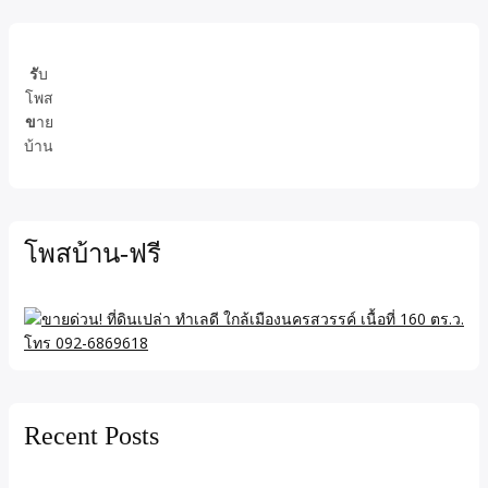
รั
บ
โพส
ข
าย
บ้าน
โพสบ้าน-ฟรี
Recent Posts