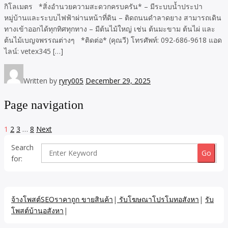
กิโลเมตร *สิ่งอำนวยความสะดวกครบครัน* – มีระบบน้ำประปา
หมู่บ้านและระบบไฟฟ้าผ่านหน้าที่ดิน – ติดถนนดำลาดยาง สามารถเดิน
ทางเข้าออกได้ทุกทิศทุกทาง – มีต้นไม้ใหญ่ เช่น ต้นมะขาม ต้นไผ่ และ
ต้นไม้เบญจพรรณต่างๆ *ติดต่อ* (คุณวี) โทรศัพท์: 092-686-9618 แอด
ไลน์: vetex345 […]
Written by
ryry005
December 29, 2025
Page navigation
1
2
3
…
8
Next
Search
for:
จ้างโพสต์SEOราคาถูก ขายสินค้า
|
รับโฆษณาโปรโมทอสังหา
|
รับ
โพสต์บ้านอสังหา
|