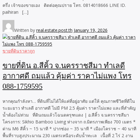
ครึ่ง เจ้าของขายเอง ติดต่อคุณปราย โทร. 0814018666 LINE ID.
paihiran […]
Written by
real.estate.post.th
January 19, 2026
ขายที่ดินราคาถูก
ขายที่ดิน อ.สีคิ้ว จ.นครราชสีมา ทำเลดี
อากาศดี ถมแล้ว คุ้มค่า ราคาไม่แพง โทร
088-1759595
หากคุณกำลังหา… ที่ดินที่ไม่ได้ให้แค่ที่อยู่อาศัย แต่ให้ คุณภาพชีวิตที่ดีใน
ระยะยาว ทำเลดี อากาศดี ไม่มี PM 2.5 คุ้มค่า ราคาไม่แพง และที่สำคัญ
น้ำต้องไม่ท่วม ที่ดินถมแล้วโฉนดครุฑแดง | อ.สีคิ้ว จ.นครราชสีมา
โครงการ: Sikhio Bamboo Living ห่างจาก ถ.มิตรภาพเพียง 700 เมตร *
ด่าน M6 สีคิ้ว ~ 15 นาที * ปากช่อง ~ 35 นาที * เมืองโคราช ~ 40 นาที
พื้นที่ราบสูงประมาณ 230 เมตรเหนือระดับน้ำทะเล เนื้อที่ 2 ไร่ 2 งาน