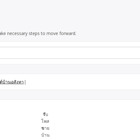
 take necessary steps to move forward.
ต์บ้านอสังหา
|
รั
บ
โพส
ข
าย
บ้าน