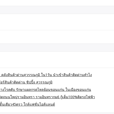
 คลังสินค้าด่านสุวรรณภูมิ ใน1วัน นำเข้าสินค้าติดด่านทำไง
์สินค้าติดด่าน ชิปปิ้ง สุวรรณภูมิ
างโรคตับ รักษาแผลกรดไหลย้อนขอนแก่น ในเมืองขอนแก่น
 ติดถนนใหญ่รามอินทรา รามอินทรากม6 กู้เต็ม100%ติดรถไฟฟ้า
ั้นเดียว45ตรว ใกล้แฟชั่นไอส์แลนด์